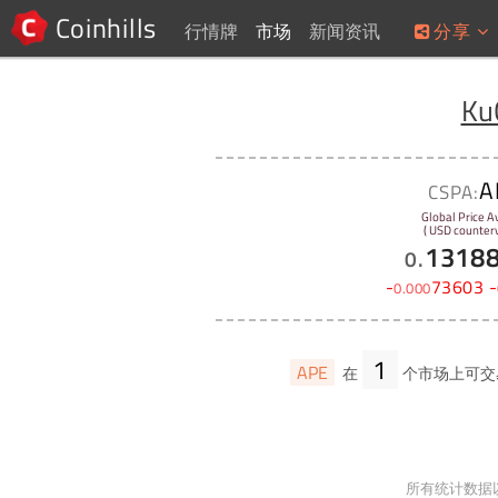
Coinhills
行情牌
市场
新闻资讯
分享
Ku
A
CSPA:
Global Price A
( USD counterv
1318
0
.
-
73603
-
0
.
000
1
APE
在
个市场上可交
所有统计数据以