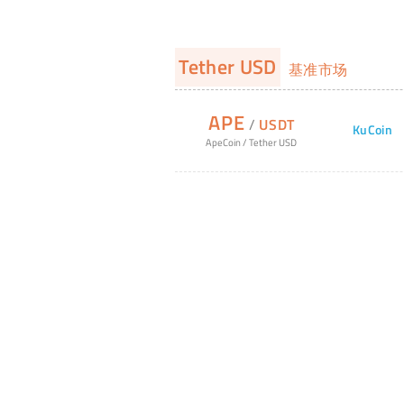
Tether USD
基准市场
APE
/
USDT
KuCoin
ApeCoin
/
Tether USD