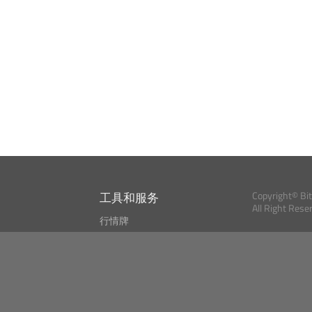
工具和服务
Copyright© Bi
All Right Rese
行情牌
?
比特币 显示器
Bitcoin, Ether an
cryptocurrencies 
市场探测器
新闻资讯
搜索
Public API