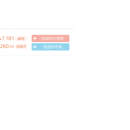
47,181
添加到行情牌
APE
,260
.
88
快捷到市场
USDT