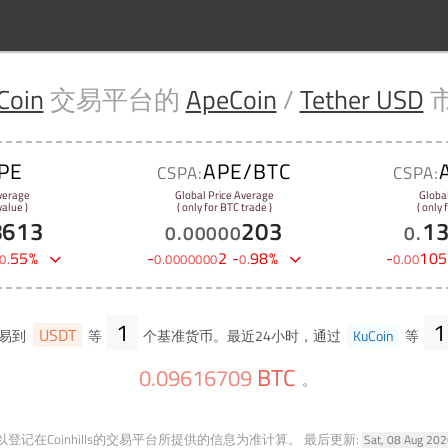
Coin
交易平台的
ApeCoin
/
Tether USD
PE
APE/BTC
CSPA:
CSPA:
verage
Global Price Average
Globa
alue )
( only for BTC trade )
( only
8613
203
1
0
.
00000
0
.
55
%
-
2
-
98
%
-
105
0
.
0
.
0000000
0
.
0
.
00
1
1
USDT
易到
等
个基准货币。最近24小时，通过
KuCoin
等
BTC
0
.
09616709
。
登记在Coinhills的交易平台所提供的信息为准计算。
最后更新:
Sat, 08 Aug 20