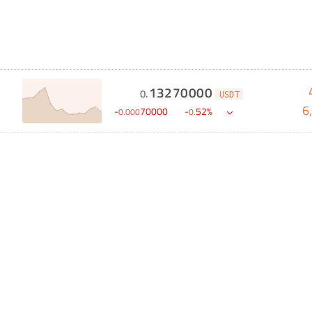
13270000
0
.
USDT
6
-
70000
-
52
%
0
.
000
0
.