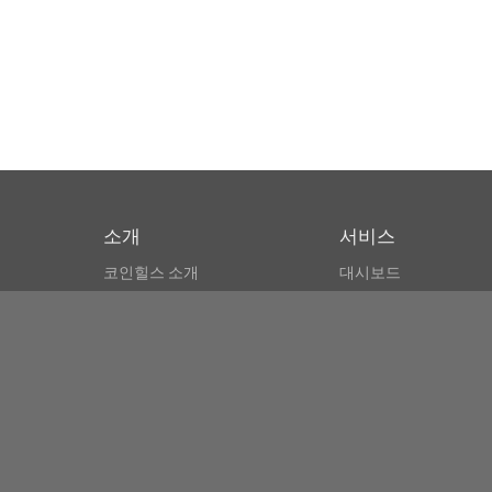
소개
서비스
코인힐스 소개
대시보드
CSPA 인덱스
비트코인 모니터
이용약관
마켓 파인더
뉴스리더
검색
Public API
Copyright© Bithumb.