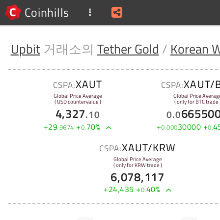
Coinhills
Upbit
거래소의
Tether Gold
/
Korean 
XAUT
XAUT/
CSPA:
CSPA:
Global Price Average
Global Price Averag
( USD countervalue )
( only for BTC trade 
4,327
66550
.
10
0
.
0
+
29
+
70
%
+
30000
+
4
.
9674
0
.
0
.
000
0
.
XAUT/KRW
CSPA:
Global Price Average
( only for KRW trade )
6,078,117
+
24,435
+
40
%
0
.