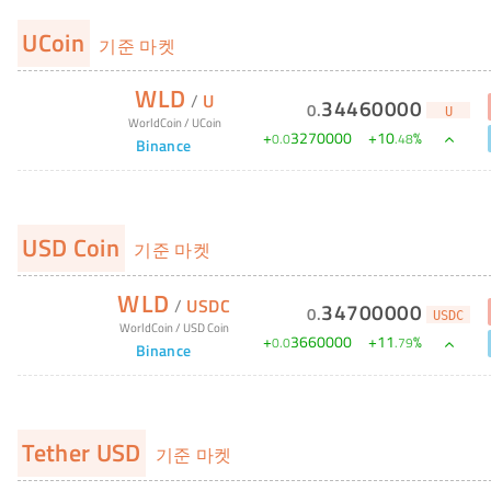
UCoin
기준 마켓
WLD
/
U
34460000
0
.
U
WorldCoin
/
UCoin
+
3270000
+
10
%
0
.
0
.
48
Binance
USD Coin
기준 마켓
WLD
/
USDC
34700000
0
.
USDC
WorldCoin
/
USD Coin
+
3660000
+
11
%
0
.
0
.
79
Binance
Tether USD
기준 마켓