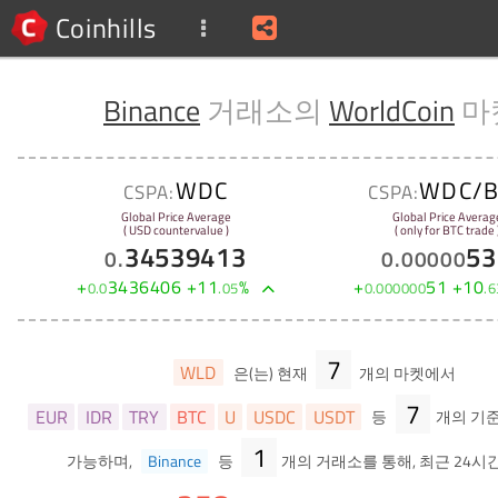
Coinhills
Binance
거래소의
WorldCoin
마
WDC
WDC/B
CSPA:
CSPA:
Global Price Average
Global Price Averag
( USD countervalue )
( only for BTC trade 
34539413
53
0
.
0
.
00000
+
3436406
+
11
%
+
51
+
10
0
.
0
.
05
0
.
000000
.
6
7
WLD
은(는) 현재
개의 마켓에서
7
EUR
IDR
TRY
BTC
U
USDC
USDT
등
개의 기
1
가능하며,
Binance
등
개의 거래소를 통해, 최근 24시