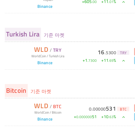
+
605
+
11
%
.
00
.
01
Binance
Turkish Lira
기준 마켓
WLD
/
TRY
16
.
5300
TRY
WorldCoin
/
Turkish Lira
+
1
+
11
%
.
7300
.
69
Binance
Bitcoin
기준 마켓
WLD
/
BTC
531
0
.
00000
BTC
WorldCoin
/
Bitcoin
+
51
+
10
%
0
.
000000
.
63
Binance