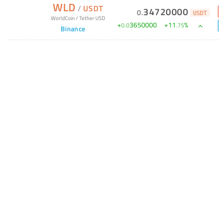
WLD
/
USDT
34720000
0
.
USDT
WorldCoin
/
Tether USD
+
3650000
+
11
%
0
.
0
.
75
Binance