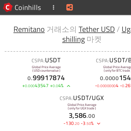
Coinhills
Remitano
거래소의
Tether USD
/
Ug
shilling
마켓
USDT
USDT/
CSPA:
CSPA:
Global Price Average
Global Price Averag
( USD countervalue )
( only for BTC trade 
99917874
154
0
.
0
.
0000
+
43547
+
4
%
-
4
-
26
0
.
000
0
.
0
0
.
0000000
0
.
USDT/UGX
CSPA:
Global Price Average
( only for UGX trade )
3,586
.
00
-
130
-
3
%
.
20
.
50