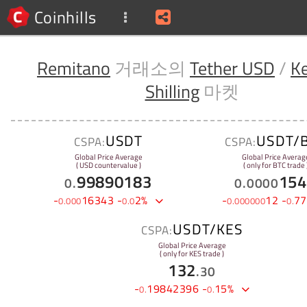
Coinhills
Remitano
거래소의
Tether USD
/
K
Shilling
마켓
USDT
USDT/
CSPA:
CSPA:
Global Price Average
Global Price Averag
( USD countervalue )
( only for BTC trade 
99890183
154
0
.
0
.
0000
-
16343
-
2
%
-
12
-
77
0
.
000
0
.
0
0
.
000000
0
.
USDT/KES
CSPA:
Global Price Average
( only for KES trade )
132
.
30
-
19842396
-
15
%
0
.
0
.