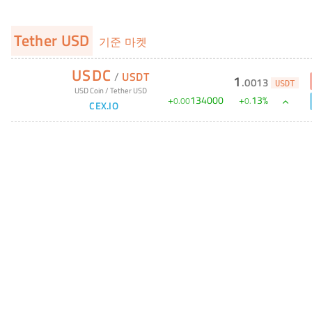
Tether USD
기준 마켓
USDC
/
USDT
1
.
0013
USDT
USD Coin
/
Tether USD
+
134000
+
13
%
0
.
00
0
.
CEX.IO