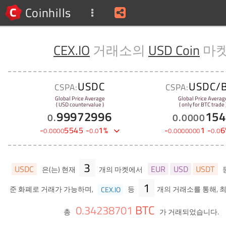
Coinhills
CEX.IO
거래소의
USD Coin
마
USDC
USDC/
CSPA:
CSPA:
Global Price Average
Global Price Averag
( USD countervalue )
( only for BTC trade 
99972996
154
0
.
0
.
0000
-
5545
-
1
%
-
1
-
6
0
.
0000
0
.
0
0
.
0000000
0
.
0
3
USDC
EUR
USD
USDT
은(는) 현재
개의 마켓에서
1
준 화폐로 거래가 가능하며,
CEX.IO
등
개의 거래소를 통해, 최
BTC
0
.
34238701
총
가 거래되었습니다.