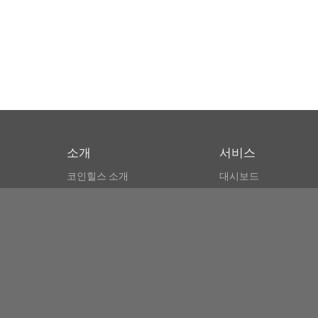
소개
서비스
코인힐스 소개
대시보드
CSPA 인덱스
비트코인 모니터
이용약관
마켓 파인더
뉴스리더
검색
Public API
Copyright© Bithumb.