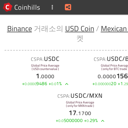
Coinhills
Binance
거래소의
USD Coin
/
Mexican
켓
USDC
USDC/
CSPA:
CSPA:
Global Price Average
Global Price Averag
( USD countervalue )
( only for BTC trade 
1
156
.
0000
0
.
0000
+
9486
+
1
%
+
20
+
1
0
.
0000
0
.
0
0
.
000000
.
2
USDC/MXN
CSPA:
Global Price Average
( only for MXN trade )
17
.
1700
+
5000000
+
29
%
0
.
0
0
.