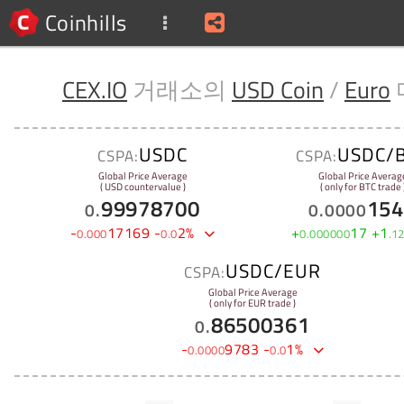
Coinhills
CEX.IO
거래소의
USD Coin
/
Euro
USDC
USDC/
CSPA:
CSPA:
Global Price Average
Global Price Averag
( USD countervalue )
( only for BTC trade 
99978700
154
0
.
0
.
0000
-
17169
-
2
%
+
17
+
1
0
.
000
0
.
0
0
.
000000
.
1
USDC/EUR
CSPA:
Global Price Average
( only for EUR trade )
86500361
0
.
-
9783
-
1
%
0
.
0000
0
.
0