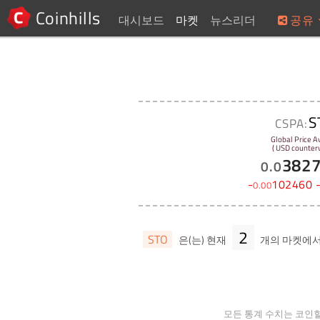
Coinhills
대시보드
마켓
뉴스리더
공유
S
CSPA:
Global Price A
( USD counterv
382
0
.
0
-
102460
0
.
00
2
STO
은(는) 현재
개의 마켓에
모든 통계 수치는 코인