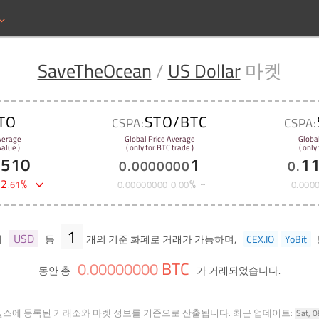
SaveTheOcean
/
US Dollar
마켓
TO
STO/BTC
CSPA:
CSPA:
verage
Global Price Average
Globa
alue )
( only for BTC trade )
( only
7510
1
1
0
.
0000000
0
.
-
2
%
%
.
61
0
.
00000000
0
.
00
0
.
000
1
USD
서
등
개의 기준 화폐로 거래가 가능하며,
CEX.IO
YoBit
BTC
0
.
00000000
동안 총
가 거래되었습니다.
힐스에 등록된 거래소와 마켓 정보를 기준으로 산출됩니다.
최근 업데이트:
Sat, 