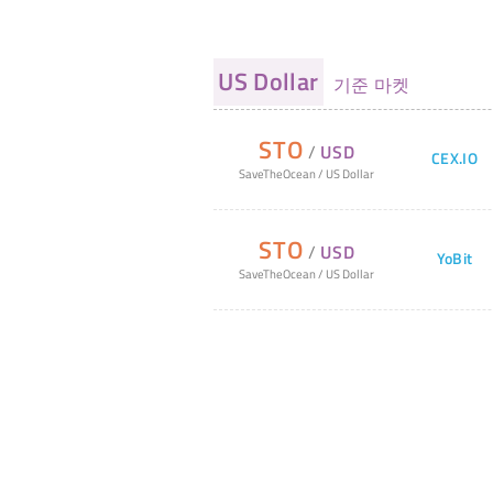
US Dollar
기준 마켓
STO
/
USD
CEX.IO
SaveTheOcean
/
US Dollar
STO
/
USD
YoBit
SaveTheOcean
/
US Dollar