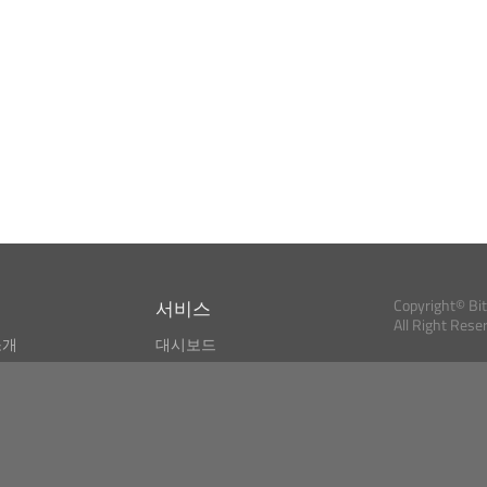
서비스
Copyright© Bi
All Right Rese
소개
대시보드
스
비트코인 모니터
Bitcoin, Ether an
cryptocurrencies 
마켓 파인더
뉴스리더
검색
Public API