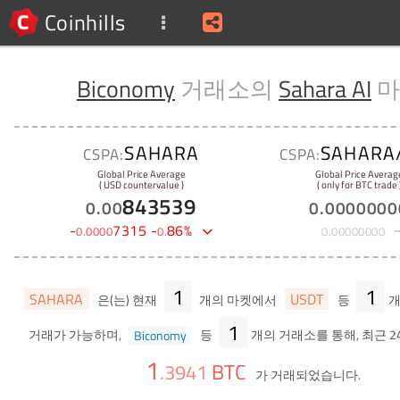
Coinhills
Biconomy
거래소의
Sahara AI
마
SAHARA
SAHARA
CSPA:
CSPA:
Global Price Average
Global Price Averag
( USD countervalue )
( only for BTC trade 
843539
0
.
00
0
.
0000000
-
7315
-
86
%
0
.
0000
0
.
0
.
00000000
1
1
SAHARA
USDT
은(는) 현재
개의 마켓에서
등
개
1
거래가 가능하며,
Biconomy
등
개의 거래소를 통해, 최근 2
1
BTC
.
3941
가 거래되었습니다.