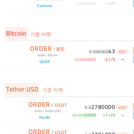
%
0
.
00000000
0
.
00
Coinone
Bitcoin
기준 마켓
ORDER
/
BTC
43
0
.
000000
BTC
order
/
Bitcoin
-
1
-
2
%
0
.
0000000
.
27
Upbit
Tether USD
기준 마켓
ORDER
/
USDT
2780000
0
.
0
USDT
order
/
Tether USD
+
40000
+
1
%
0
.
000
.
46
Huobi
ORDER
/
USDT