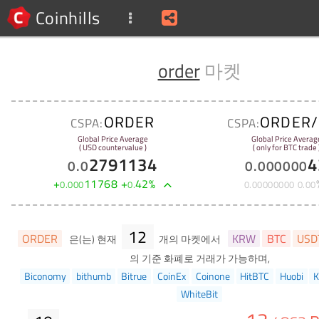
Coinhills
order
마켓
ORDER
ORDER/
CSPA:
CSPA:
Global Price Average
Global Price Averag
( USD countervalue )
( only for BTC trade 
2791134
4
0
.
0
0
.
000000
+
11768
+
42
%
0
.
000
0
.
0
.
00000000
0
.
00
12
ORDER
KRW
BTC
USD
은(는) 현재
개의 마켓에서
의 기준 화폐로 거래가 가능하며,
Biconomy
bithumb
Bitrue
CoinEx
Coinone
HitBTC
Huobi
K
WhiteBit