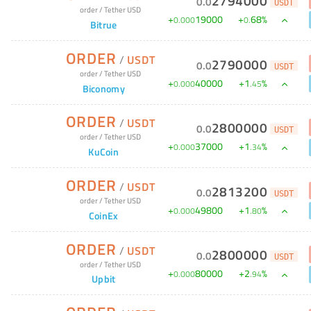
2794000
0
.
0
USDT
order
/
Tether USD
+
19000
+
68
%
0
.
000
0
.
Bitrue
ORDER
/
USDT
2790000
0
.
0
USDT
order
/
Tether USD
+
40000
+
1
%
0
.
000
.
45
Biconomy
ORDER
/
USDT
2800000
0
.
0
USDT
order
/
Tether USD
+
37000
+
1
%
0
.
000
.
34
KuCoin
ORDER
/
USDT
2813200
0
.
0
USDT
order
/
Tether USD
+
49800
+
1
%
0
.
000
.
80
CoinEx
ORDER
/
USDT
2800000
0
.
0
USDT
order
/
Tether USD
+
80000
+
2
%
0
.
000
.
94
Upbit