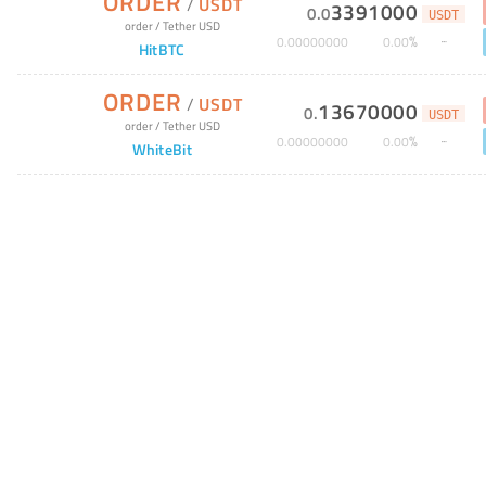
ORDER
/
USDT
3391000
0
.
0
USDT
order
/
Tether USD
%
0
.
00000000
0
.
00
HitBTC
ORDER
/
USDT
13670000
0
.
USDT
order
/
Tether USD
%
0
.
00000000
0
.
00
WhiteBit