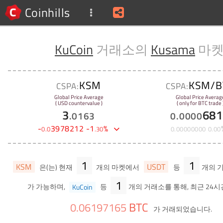
Coinhills
KuCoin
거래소의
Kusama
마
KSM
KSM/B
CSPA:
CSPA:
Global Price Average
Global Price Averag
( USD countervalue )
( only for BTC trade 
3
681
.
0163
0
.
0000
-
3978212
-
1
%
0
.
0
.
30
0
.
00000000
0
.
00
1
1
KSM
USDT
은(는) 현재
개의 마켓에서
등
개의 
1
가 가능하며,
KuCoin
등
개의 거래소를 통해, 최근 24시
BTC
0
.
06197165
가 거래되었습니다.