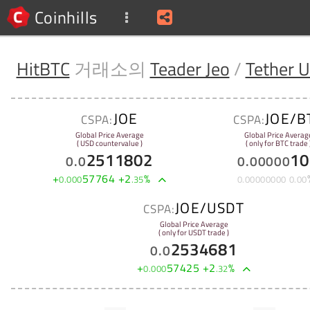
Coinhills
HitBTC
거래소의
Teader Jeo
/
Tether 
JOE
JOE/B
CSPA:
CSPA:
Global Price Average
Global Price Averag
( USD countervalue )
( only for BTC trade 
2511802
10
0
.
0
0
.
00000
+
57764
+
2
%
0
.
000
.
35
0
.
00000000
0
.
00
JOE/USDT
CSPA:
Global Price Average
( only for USDT trade )
2534681
0
.
0
+
57425
+
2
%
0
.
000
.
32