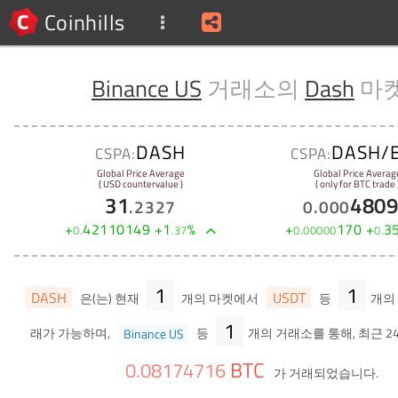
Coinhills
Binance US
거래소의
Dash
마
DASH
DASH/
CSPA:
CSPA:
Global Price Average
Global Price Averag
( USD countervalue )
( only for BTC trade 
31
480
.
2327
0
.
000
+
42110149
+
1
%
+
170
+
3
0
.
.
37
0
.
00000
0
.
1
1
DASH
USDT
은(는) 현재
개의 마켓에서
등
개의
1
래가 가능하며,
Binance US
등
개의 거래소를 통해, 최근 2
BTC
0
.
08174716
가 거래되었습니다.