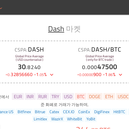
Dash
마켓
DASH
DASH/BTC
CSPA:
CSPA:
Global Price Average
Global Price Average
( USD countervalue )
( only for BTC trade )
30
47500
.
8240
0
.
000
-
32856660
-
1
%
-
900
-
1
%
0
.
.
05
0
.
00000
.
86
EUR
INR
RUR
TRY
USD
BTC
DOGE
ETH
USDC
켓에서
준 화폐로 거래가 가능하며,
ance US
Bitfinex
Bitrue
Catex
CEX.IO
CoinEx
DigiFinex
HitBTC
Limitlex
WazirX
WhiteBit
YoBit