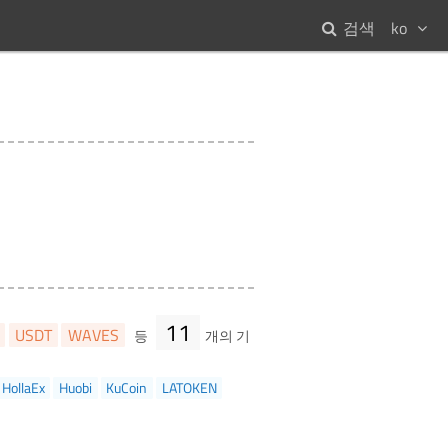
검색
ko
11
USDT
WAVES
등
개의 기
HollaEx
Huobi
KuCoin
LATOKEN