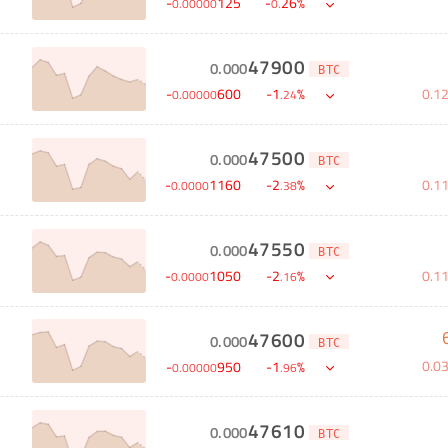
-
125
-
26
%
0
.
00000
0
.
47900
0
.
000
BTC
0
.
1
-
600
-
1
%
0
.
00000
.
24
47500
0
.
000
BTC
0
.
1
-
1160
-
2
%
0
.
0000
.
38
47550
0
.
000
BTC
0
.
1
-
1050
-
2
%
0
.
0000
.
16
47600
0
.
000
BTC
0
.
0
-
950
-
1
%
0
.
00000
.
96
47610
0
.
000
BTC