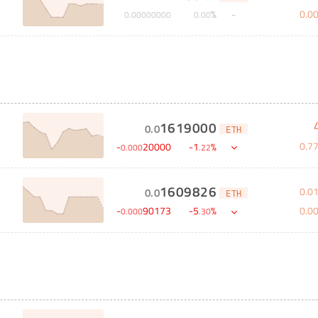
0
.
0
%
0
.
00000000
0
.
00
1619000
0
.
0
ETH
0
.
7
-
20000
-
1
%
0
.
000
.
22
1609826
0
.
0
0
.
0
ETH
0
.
0
-
90173
-
5
%
0
.
000
.
30