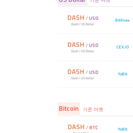
기준 마켓
DASH
/
USD
Bitfinex
Dash
/
US Dollar
DASH
/
USD
CEX.IO
Dash
/
US Dollar
DASH
/
USD
YoBit
Dash
/
US Dollar
Bitcoin
기준 마켓
DASH
/
BTC
YoBit