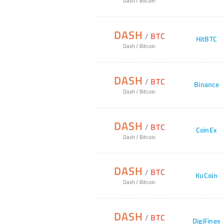
Dash
/
Bitcoin
DASH
/
BTC
HitBTC
Dash
/
Bitcoin
DASH
/
BTC
Binance
Dash
/
Bitcoin
DASH
/
BTC
CoinEx
Dash
/
Bitcoin
DASH
/
BTC
KuCoin
Dash
/
Bitcoin
DASH
/
BTC
DigiFinex