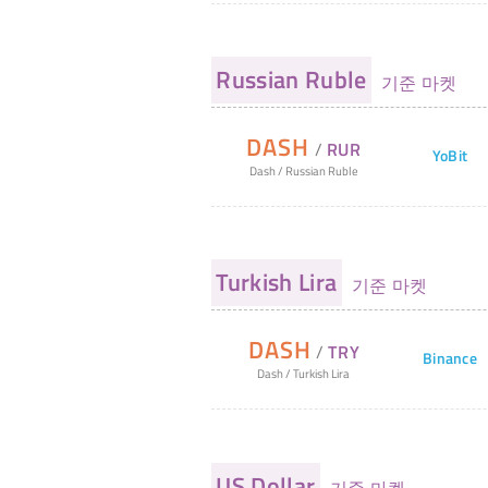
Russian Ruble
기준 마켓
DASH
/
RUR
YoBit
Dash
/
Russian Ruble
Turkish Lira
기준 마켓
DASH
/
TRY
Binance
Dash
/
Turkish Lira
US Dollar