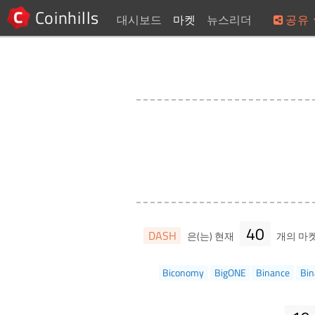
Coinhills
대시보드
마켓
뉴스리더
공유
40
DASH
은(는) 현재
개의 마
Biconomy
BigONE
Binance
Bin