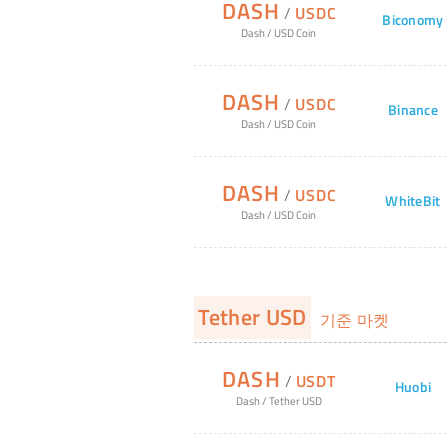
DASH
/
USDC
Biconomy
Dash
/
USD Coin
DASH
/
USDC
Binance
Dash
/
USD Coin
DASH
/
USDC
WhiteBit
Dash
/
USD Coin
Tether USD
기준 마켓
DASH
/
USDT
Huobi
Dash
/
Tether USD