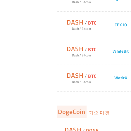
Dash
/
Bitcoin
DASH
/
BTC
CEX.IO
Dash
/
Bitcoin
DASH
/
BTC
WhiteBit
Dash
/
Bitcoin
DASH
/
BTC
WazirX
Dash
/
Bitcoin
DogeCoin
기준 마켓
DASH
/
DOGE