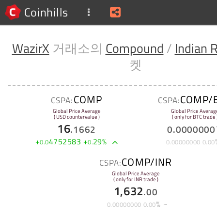
Coinhills
WazirX
거래소의
Compound
/
Indian 
켓
COMP
COMP/
CSPA:
CSPA:
Global Price Average
Global Price Averag
( USD countervalue )
( only for BTC trade 
16
.
1662
0
.
0000000
+
4752583
+
29
%
0
.
0
0
.
0
.
00000000
0
.
00
COMP/INR
CSPA:
Global Price Average
( only for INR trade )
1,632
.
00
%
0
.
00000000
0
.
00