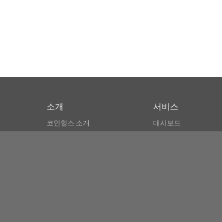
소개
서비스
코인힐스 소개
대시보드
CSPA 인덱스
비트코인 모니터
이용약관
마켓 파인더
뉴스리더
검색
Public API
Copyright© Bithumb.