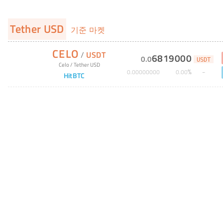
Tether USD
기준 마켓
CELO
/
USDT
6819000
0
.
0
USDT
Celo
/
Tether USD
%
0
.
00000000
0
.
00
HitBTC