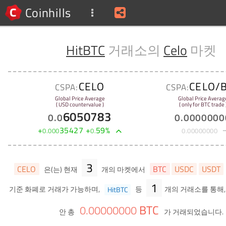
Coinhills
HitBTC
거래소의
Celo
마켓
CELO
CELO/
CSPA:
CSPA:
Global Price Average
Global Price Averag
( USD countervalue )
( only for BTC trade 
6050783
0
.
0
0
.
0000000
+
35427
+
59
%
0
.
000
0
.
0
.
00000000
3
CELO
BTC
USDC
USDT
은(는) 현재
개의 마켓에서
1
기준 화폐로 거래가 가능하며,
HitBTC
등
개의 거래소를 통해,
BTC
0
.
00000000
안 총
가 거래되었습니다.