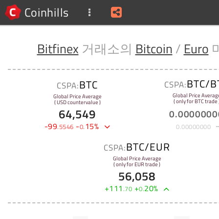
Coinhills
Bitfinex
거래소의
Bitcoin
/
Euro
BTC/B
BTC
CSPA:
CSPA:
Global Price Averag
Global Price Average
( only for BTC trade 
( USD countervalue )
64,549
0
.
0000000
-
99
-
15
%
.
5546
0
.
0
.
00000000
BTC/EUR
CSPA:
Global Price Average
( only for EUR trade )
56,058
+
111
+
20
%
.
70
0
.