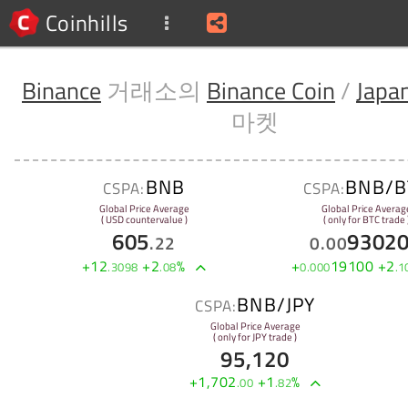
Coinhills
Binance
거래소의
Binance Coin
/
Japa
마켓
BNB
BNB/B
CSPA:
CSPA:
Global Price Average
Global Price Averag
( USD countervalue )
( only for BTC trade 
605
9302
.
22
0
.
00
+
12
+
2
%
+
19100
+
2
.
3098
.
08
0
.
000
.
1
BNB/JPY
CSPA:
Global Price Average
( only for JPY trade )
95,120
+
1,702
+
1
%
.
00
.
82