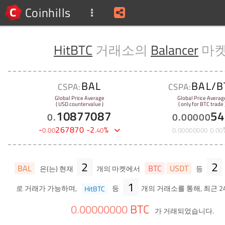
Coinhills
HitBTC
거래소의
Balancer
마
BAL
BAL/B
CSPA:
CSPA:
Global Price Average
Global Price Averag
( USD countervalue )
( only for BTC trade 
10877087
54
0
.
0
.
00000
-
267870
-
2
%
0
.
00
.
40
0
.
00000000
0
.
00
2
2
BAL
BTC
USDT
은(는) 현재
개의 마켓에서
등
1
로 거래가 가능하며,
HitBTC
등
개의 거래소를 통해, 최근 2
BTC
0
.
00000000
가 거래되었습니다.