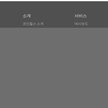
소개
서비스
코인힐스 소개
대시보드
CSPA 인덱스
비트코인 모니터
이용약관
마켓 파인더
뉴스리더
검색
Public API
Copyright© Bithumb.
All Right Reserved.
Bitcoin, Ether and all other
cryptocurrencies markets' live price