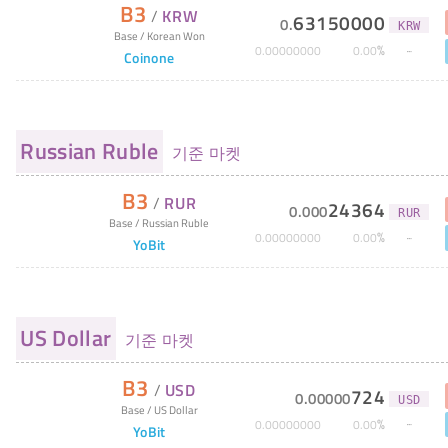
B3
/
KRW
63150000
0
.
KRW
Base
/
Korean Won
%
0
.
00000000
0
.
00
Coinone
Russian Ruble
기준 마켓
B3
/
RUR
24364
0
.
000
RUR
Base
/
Russian Ruble
%
0
.
00000000
0
.
00
YoBit
US Dollar
기준 마켓
B3
/
USD
724
0
.
00000
USD
Base
/
US Dollar
%
0
.
00000000
0
.
00
YoBit