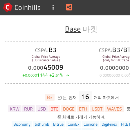
Coinhills
Base
마켓
B3
B3/B
CSPA:
CSPA:
Global Price Average
Global Price Averag
( USD countervalue )
( only for BTC trade 
45009
0
.
000
0
.
0000000
+
1144
+
2
%
0
.
0000
.
61
0
.
00000000
0
.
00
16
B3
은(는) 현재
개의 마켓에서
KRW
RUR
USD
BTC
DOGE
ETH
USDT
WAVES
준 화폐로 거래가 가능하며,
Biconomy
bithumb
Bitrue
CoinEx
Coinone
DigiFinex
HitB