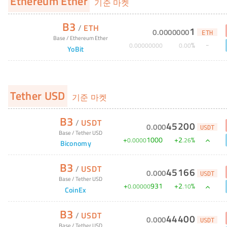
Ethereum Ether
기준 마켓
B3
/
ETH
1
0
.
0000000
ETH
Base
/
Ethereum Ether
%
0
.
00000000
0
.
00
YoBit
Tether USD
기준 마켓
B3
/
USDT
45200
0
.
000
USDT
Base
/
Tether USD
+
1000
+
2
%
0
.
0000
.
26
Biconomy
B3
/
USDT
45166
0
.
000
USDT
Base
/
Tether USD
+
931
+
2
%
0
.
00000
.
10
CoinEx
B3
/
USDT
44400
0
.
000
USDT
Base
/
Tether USD