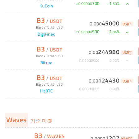
+
700
+
1
%
0
.
00000
.
60
KuCoin
B3
/
USDT
45000
0
.
000
USDT
Base
/
Tether USD
+
900
+
2
%
0
.
00000
.
04
DigiFinex
B3
/
USDT
244980
0
.
00
USDT
Base
/
Tether USD
%
0
.
00000000
0
.
00
Bitrue
B3
/
USDT
124430
0
.
00
USDT
Base
/
Tether USD
%
0
.
00000000
0
.
00
HitBTC
Waves
기준 마켓
B3
/
WAVES
1207
0
.
0000