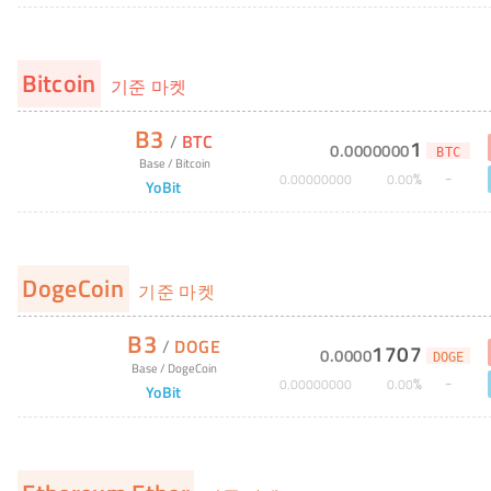
Bitcoin
기준 마켓
B3
/
BTC
1
0
.
0000000
BTC
Base
/
Bitcoin
%
0
.
00000000
0
.
00
YoBit
DogeCoin
기준 마켓
B3
/
DOGE
1707
0
.
0000
DOGE
Base
/
DogeCoin
%
0
.
00000000
0
.
00
YoBit