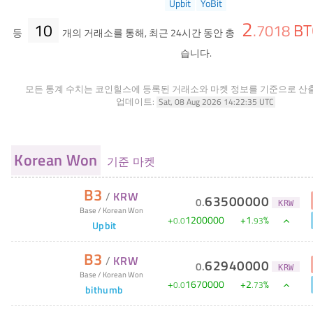
Upbit
YoBit
2
10
BT
.
7018
등
개의 거래소를 통해, 최근 24시간 동안 총
습니다.
모든 통계 수치는 코인힐스에 등록된 거래소와 마켓 정보를 기준으로 산
업데이트:
Sat, 08 Aug 2026 14:22:35 UTC
Korean Won
기준 마켓
B3
/
KRW
63500000
0
.
KRW
Base
/
Korean Won
+
1200000
+
1
%
0
.
0
.
93
Upbit
B3
/
KRW
62940000
0
.
KRW
Base
/
Korean Won
+
1670000
+
2
%
0
.
0
.
73
bithumb