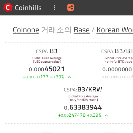
Coinhills
Coinone
거래소의
Base
/
Korean Wo
B3
B3/B
CSPA:
CSPA:
Global Price Average
Global Price Averag
( USD countervalue )
( only for BTC trade 
45021
0
.
000
0
.
0000000
+
177
+
39
%
0
.
00000
0
.
0
.
00000000
0
.
00
B3/KRW
CSPA:
Global Price Average
( only for KRW trade )
63383944
0
.
+
247478
+
39
%
0
.
00
0
.