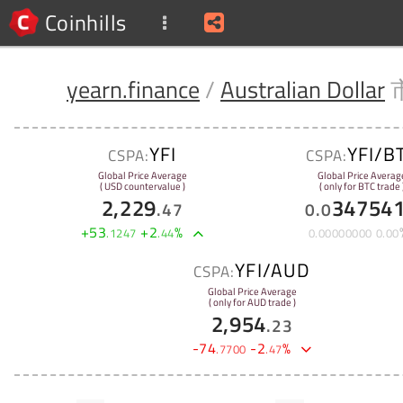
Coinhills
yearn.finance
/
Australian Dollar
YFI
YFI/B
CSPA:
CSPA:
Global Price Average
Global Price Averag
( USD countervalue )
( only for BTC trade 
2,229
34754
.
47
0
.
0
+
53
+
2
%
.
1247
.
44
0
.
00000000
0
.
00
YFI/AUD
CSPA:
Global Price Average
( only for AUD trade )
2,954
.
23
-
74
-
2
%
.
7700
.
47