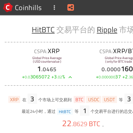
Coinhills
HitBTC
交易平台的
Ripple
市
XRP
XRP/B
CSPA:
CSPA:
Global Price Average
Global Price Averag
( USD countervalue )
( only for BTC trade 
1
160
.
0465
0
.
0000
+
3065072
+
3
%
+
37
+
2
0
.
0
.
02
0
.
000000
.
3
3
3
XRP
BTC
USDC
USDT
在
个市场上可交易到
等
1
最近24小时，通过
HitBTC
等
个交易平台进行的总交
22
BTC
.
8629
。