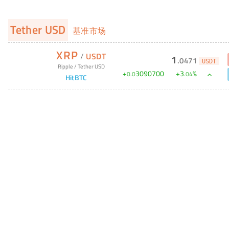
Tether USD
基准市场
XRP
/
USDT
1
.
0471
USDT
Ripple
/
Tether USD
+
3090700
+
3
%
0
.
0
.
04
HitBTC