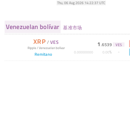
Thu, 06 Aug 2026 14:22:37 UTC
Venezuelan bolívar
基准市场
XRP
/
VES
1
.
6539
VES
Ripple
/
Venezuelan bolívar
%
0
.
00000000
0
.
00
Remitano