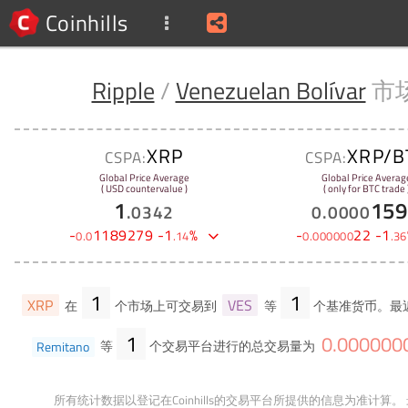
Coinhills
Ripple
/
Venezuelan Bolívar
市
XRP
XRP/B
CSPA:
CSPA:
Global Price Average
Global Price Averag
( USD countervalue )
( only for BTC trade 
1
159
.
0342
0
.
0000
-
1189279
-
1
%
-
22
-
1
0
.
0
.
14
0
.
000000
.
36
1
1
XRP
VES
在
个市场上可交易到
等
个基准货币。最
1
0
.
000000
Remitano
等
个交易平台进行的总交易量为
所有统计数据以登记在Coinhills的交易平台所提供的信息为准计算。