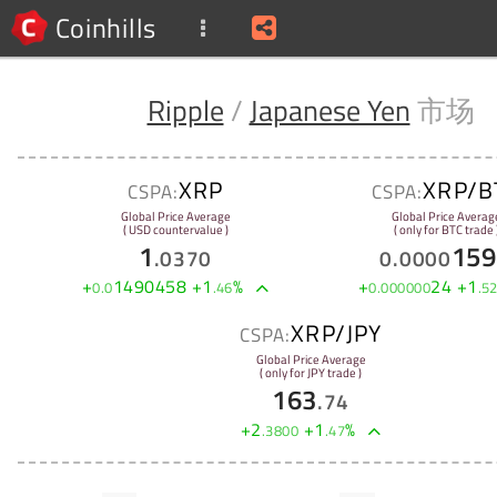
Coinhills
Ripple
/
Japanese Yen
市场
XRP
XRP/B
CSPA:
CSPA:
Global Price Average
Global Price Averag
( USD countervalue )
( only for BTC trade 
1
159
.
0370
0
.
0000
+
1490458
+
1
%
+
24
+
1
0
.
0
.
46
0
.
000000
.
5
XRP/JPY
CSPA:
Global Price Average
( only for JPY trade )
163
.
74
+
2
+
1
%
.
3800
.
47