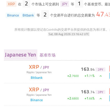
2
1
XRP
JPY
在
个市场上可交易到
等
个基准货币。最近
47
2
.
4
Binance
Bitbank
等
个交易平台进行的总交易量为
所有统计数据以登记在Coinhills的交易平台所提供的信息为准计算。
Sat, 08 Aug 2026 23:16:42 UTC
Japanese Yen
基准市场
XRP
/
JPY
163
.
94
JPY
Ripple
/
Japanese Yen
+
2
+
1
%
.
7600
.
71
Bitbank
XRP
/
JPY
163
.
74
JPY
Ripple
/
Japanese Yen
+
2
+
1
%
.
6800
.
66
Binance