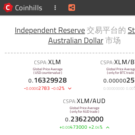
Coinhills
Independent Reserve
交易平台的
St
Australian Dollar
市场
XLM
XLM/B
CSPA:
CSPA:
Global Price Average
Global Price Averag
( USD countervalue )
( only for BTC trade 
16329928
25
0
.
0
.
00000
-
2783
-
2
%
0
.
0000
0
.
0
0
.
00000000
0
.
00
XLM/AUD
CSPA:
Global Price Average
( only for AUD trade )
23622000
0
.
+
473000
+
2
%
0
.
00
.
04