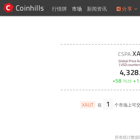
Coinhills
行情牌
市场
新闻资讯
分享
X
CSPA:
Global Price A
( USD counterv
4,328
+
58
+
1
.
7525
1
XAUT
在
个市场上可
所有统计数据以