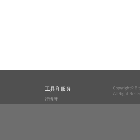
工具和服务
Copyright© Bi
All Right Rese
行情牌
?
比特币 显示器
Bitcoin, Ether an
cryptocurrencies 
市场探测器
新闻资讯
搜索
Public API