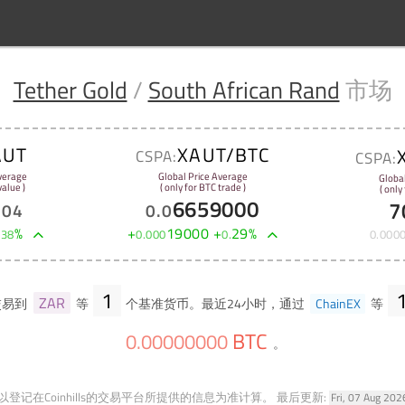
Tether Gold
/
South African Rand
市场
AUT
XAUT/BTC
CSPA:
CSPA:
verage
Global Price Average
Globa
alue )
( only for BTC trade )
( only
6659000
7
.
04
0
.
0
%
+
19000
+
29
%
.
38
0
.
000
0
.
0
.
000
1
ZAR
交易到
等
个基准货币。最近24小时，通过
ChainEX
等
BTC
0
.
00000000
。
登记在Coinhills的交易平台所提供的信息为准计算。
最后更新:
Fri, 07 Aug 20