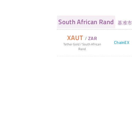
South African Rand
基准市
XAUT
/
ZAR
ChainEX
Tether Gold
/
South African
Rand