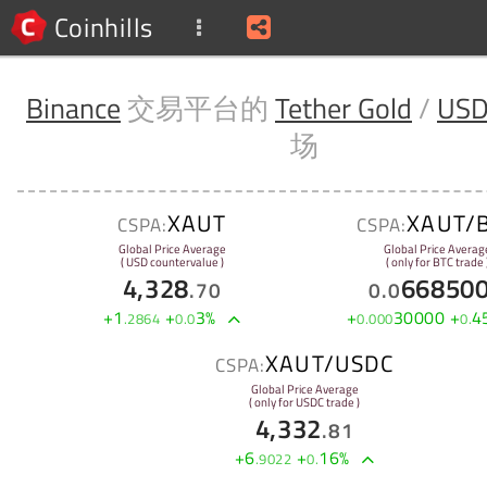
Coinhills
Binance
交易平台的
Tether Gold
/
USD
场
XAUT
XAUT/
CSPA:
CSPA:
Global Price Average
Global Price Averag
( USD countervalue )
( only for BTC trade 
4,328
66850
.
70
0
.
0
+
1
+
3
%
+
30000
+
4
.
2864
0
.
0
0
.
000
0
.
XAUT/USDC
CSPA:
Global Price Average
( only for USDC trade )
4,332
.
81
+
6
+
16
%
.
9022
0
.