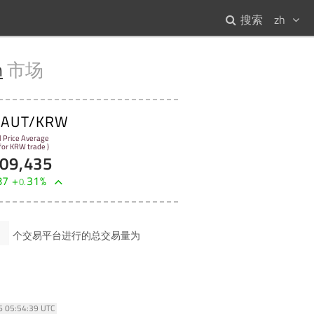
搜索
zh
n
市场
XAUT/KRW
l Price Average
 for KRW trade )
009,435
87
+
31
%
0
.
1
个交易平台进行的总交易量为
26 05:54:39 UTC