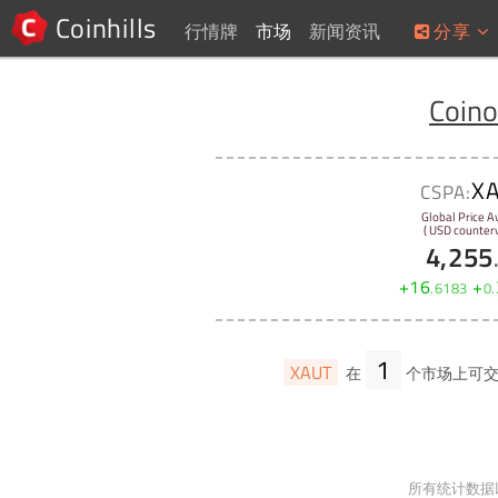
Coinhills
行情牌
市场
新闻资讯
分享
Coin
X
CSPA:
Global Price A
( USD counterv
4,255
+
16
+
.
6183
0
.
1
XAUT
在
个市场上可
所有统计数据以