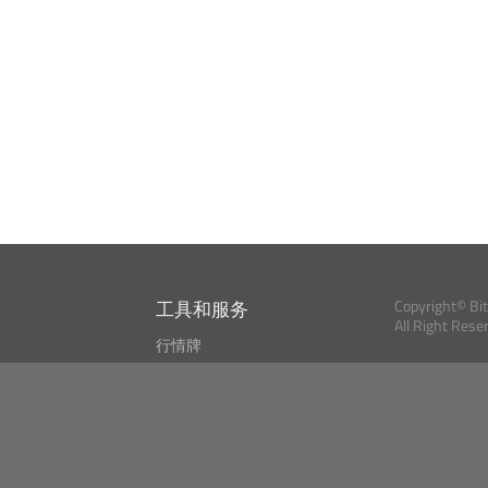
工具和服务
Copyright© Bi
All Right Rese
行情牌
?
比特币 显示器
Bitcoin, Ether an
cryptocurrencies 
市场探测器
新闻资讯
搜索
Public API