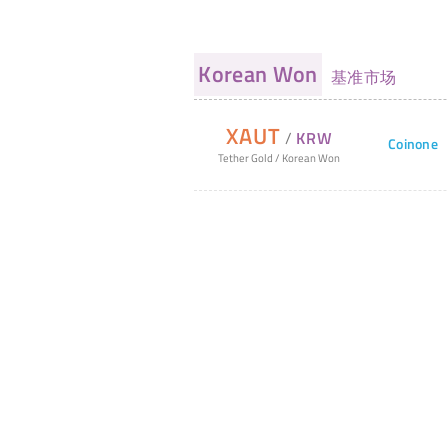
Korean Won
基准市场
XAUT
/
KRW
Coinone
Tether Gold
/
Korean Won