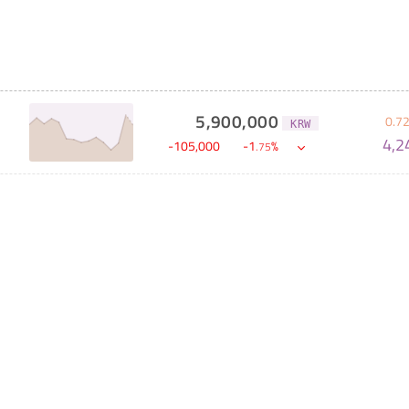
5,900,000
0
.
7
KRW
4,2
-
105,000
-
1
%
.
75