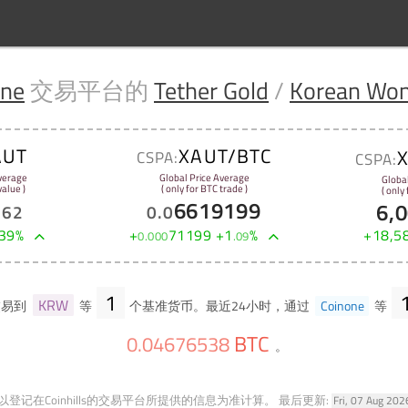
one
交易平台的
Tether Gold
/
Korean Wo
AUT
XAUT/BTC
CSPA:
CSPA:
verage
Global Price Average
Globa
alue )
( only for BTC trade )
( only
6619199
6,
.
62
0
.
0
39
%
+
71199
+
1
%
+
18,5
0
.
000
.
09
1
KRW
交易到
等
个基准货币。最近24小时，通过
Coinone
等
BTC
0
.
04676538
。
登记在Coinhills的交易平台所提供的信息为准计算。
最后更新:
Fri, 07 Aug 20