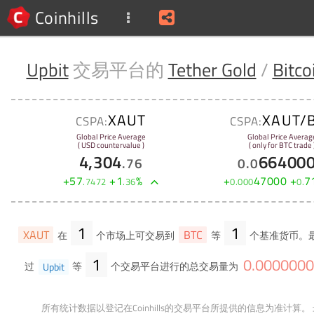
Coinhills
Upbit
交易平台的
Tether Gold
/
Bitco
XAUT
XAUT/
CSPA:
CSPA:
Global Price Average
Global Price Averag
( USD countervalue )
( only for BTC trade 
4,304
66400
.
76
0
.
0
+
57
+
1
%
+
47000
+
7
.
7472
.
36
0
.
000
0
.
1
1
XAUT
BTC
在
个市场上可交易到
等
个基准货币。最
1
0
.
0000000
过
Upbit
等
个交易平台进行的总交易量为
所有统计数据以登记在Coinhills的交易平台所提供的信息为准计算。