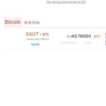
Thu, 06 Aug 2026 00:46:16 UTC
Bitcoin
基准市场
XAUT
/
BTC
6578000
0
.
0
BTC
Tether Gold
/
Bitcoin
%
0
.
00000000
0
.
00
Upbit