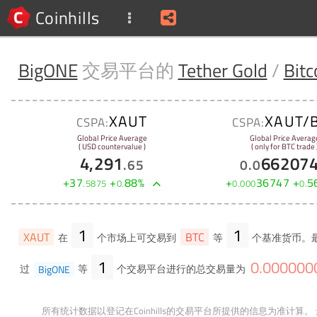
Coinhills
BigONE
交易平台的
Tether Gold
/
Bitc
XAUT
XAUT/
CSPA:
CSPA:
Global Price Average
Global Price Averag
( USD countervalue )
( only for BTC trade 
4,291
66207
.
65
0
.
0
+
37
+
88
%
+
36747
+
5
.
5875
0
.
0
.
000
0
.
1
1
XAUT
BTC
在
个市场上可交易到
等
个基准货币。最
1
0
.
000000
过
BigONE
等
个交易平台进行的总交易量为
所有统计数据以登记在Coinhills的交易平台所提供的信息为准计算。