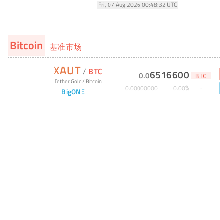
Fri, 07 Aug 2026 00:48:32 UTC
Bitcoin
基准市场
XAUT
/
BTC
6516600
0
.
0
BTC
Tether Gold
/
Bitcoin
%
0
.
00000000
0
.
00
BigONE