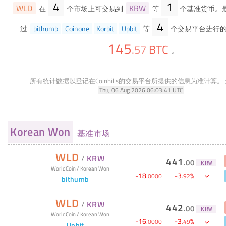
4
1
WLD
KRW
在
个市场上可交易到
等
个基准货币。
4
过
bithumb
Coinone
Korbit
Upbit
等
个交易平台进行
145
BTC
.
57
。
所有统计数据以登记在Coinhills的交易平台所提供的信息为准计算。
Thu, 06 Aug 2026 06:03:41 UTC
Korean Won
基准市场
WLD
/
KRW
441
.
00
KRW
WorldCoin
/
Korean Won
-
18
-
3
%
.
0000
.
92
bithumb
WLD
/
KRW
442
.
00
KRW
WorldCoin
/
Korean Won
-
16
-
3
%
.
0000
.
49
Upbit