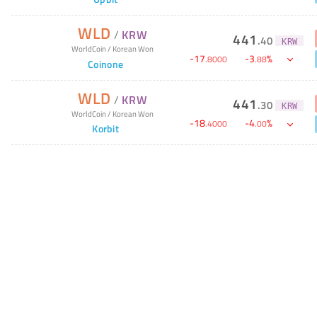
WLD
/
KRW
441
.
40
KRW
WorldCoin
/
Korean Won
-
17
-
3
%
.
8000
.
88
Coinone
WLD
/
KRW
441
.
30
KRW
WorldCoin
/
Korean Won
-
18
-
4
%
.
4000
.
00
Korbit