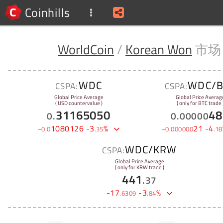
Coinhills
WorldCoin
/
Korean Won
市场
WDC
WDC/B
CSPA:
CSPA:
Global Price Average
Global Price Averag
( USD countervalue )
( only for BTC trade 
31165050
48
0
.
0
.
00000
-
1080126
-
3
%
-
21
-
4
0
.
0
.
35
0
.
000000
.
18
WDC/KRW
CSPA:
Global Price Average
( only for KRW trade )
441
.
37
-
17
-
3
%
.
6309
.
84