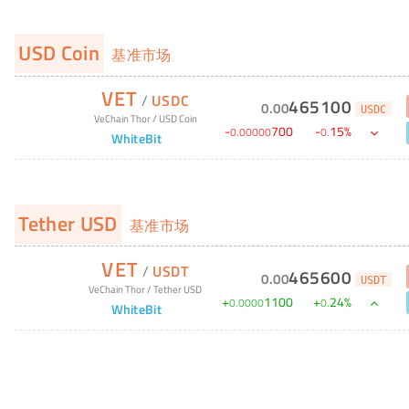
USD Coin
基准市场
VET
/
USDC
465100
0
.
00
USDC
VeChain Thor
/
USD Coin
-
700
-
15
%
0
.
00000
0
.
WhiteBit
Tether USD
基准市场
VET
/
USDT
465600
0
.
00
USDT
VeChain Thor
/
Tether USD
+
1100
+
24
%
0
.
0000
0
.
WhiteBit