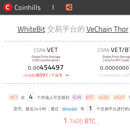
Coinhills
WhiteBit
交易平台的
VeChain Thor
VET
VET/B
CSPA:
CSPA:
Global Price Average
Global Price Averag
( USD countervalue )
( only for BTC trade 
454497
0
.
00
0
.
0000000
-
8591
-
1
%
0
.
0000
.
86
0
.
00000000
0
.
00
4
VET
EUR
BTC
USDC
USDT
在
个市场上可交易到
1
货币。最近24小时，通过
WhiteBit
等
个交易平台进行的
1
BTC
.
7405
。