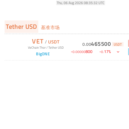
Thu, 06 Aug 2026 08:35:32 UTC
Tether USD
基准市场
VET
/
USDT
465500
0
.
00
USDT
VeChain Thor
/
Tether USD
-
800
-
17
%
0
.
00000
0
.
BigONE