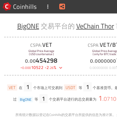
Coinhills
BigONE
交易平台的
VeChain Thor
VET
VET/B
CSPA:
CSPA:
Global Price Average
Global Price Averag
( USD countervalue )
( only for BTC trade 
454298
0
.
00
0
.
0000000
-
10522
-
2
%
0
.
000
.
26
0
.
00000000
0
.
00
1
1
VET
USDT
在
个市场上可交易到
等
个基准货币。最
1
1
.
0710
过
BigONE
等
个交易平台进行的总交易量为
所有统计数据以登记在Coinhills的交易平台所提供的信息为准计算。