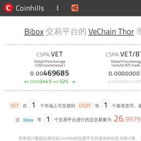
Coinhills
Bibox
交易平台的
VeChain Thor
VET
VET/B
CSPA:
CSPA:
Global Price Average
Global Price Averag
( USD countervalue )
( only for BTC trade 
469685
0
.
00
0
.
0000000
+
2445
+
52
%
0
.
0000
0
.
0
.
00000000
0
.
00
1
1
VET
USDT
在
个市场上可交易到
等
个基准货币。最
26
1
.
9979
过
Bibox
等
个交易平台进行的总交易量为
所有统计数据以登记在Coinhills的交易平台所提供的信息为准计算。