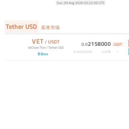
Sun, 09 Aug 2026 02:22:50 UTC
Tether USD
基准市场
VET
/
USDT
2158000
0
.
0
USDT
VeChain Thor
/
Tether USD
%
0
.
00000000
0
.
00
Bibox