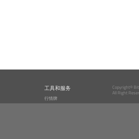
工具和服务
Copyright© Bi
All Right Rese
行情牌
?
比特币 显示器
Bitcoin, Ether an
cryptocurrencies 
市场探测器
新闻资讯
搜索
Public API