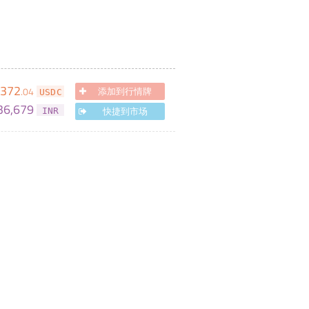
372
.
04
添加到行情牌
USDC
36,679
快捷到市场
INR