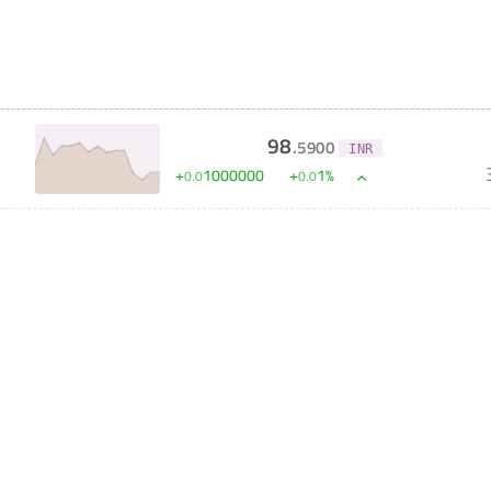
98
.
5900
INR
+
1000000
+
1
%
0
.
0
0
.
0