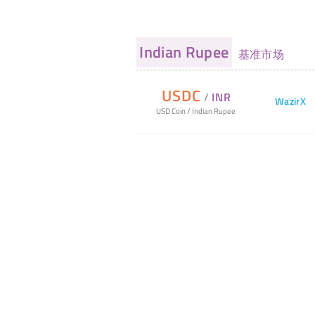
Indian Rupee
基准市场
USDC
/
INR
WazirX
USD Coin
/
Indian Rupee