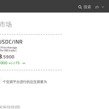
搜索
zh
市场
USDC/INR
l Price Average
 for INR trade )
8
.
5900
0000
+
1
%
0
.
0
个交易平台进行的总交易量为
26 16:13:15 UTC