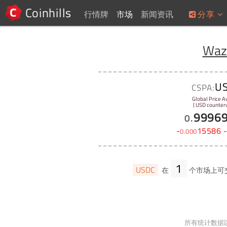
Coinhills
行情牌
市场
新闻资讯
分享
Waz
U
CSPA:
Global Price A
( USD counterv
9996
0
.
-
15586
0
.
000
1
USDC
在
个市场上可
所有统计数据以