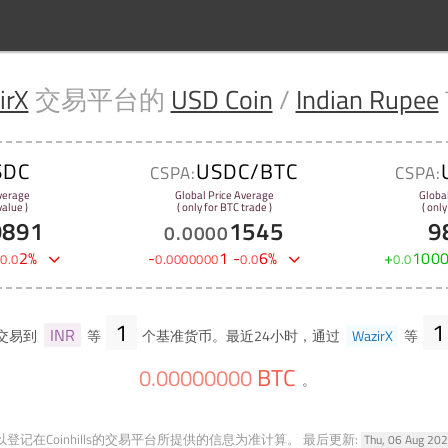
irX
交易平台的
USD Coin
/
Indian Rupee
SDC
USDC/BTC
CSPA:
CSPA:
verage
Global Price Average
Globa
alue )
( only for BTC trade )
( only
9891
1545
9
0
.
0000
-
2
%
-
1
-
6
%
+
100
0
.
0
0
.
0000000
0
.
0
0
.
0
1
1
INR
交易到
等
个基准货币。最近24小时，通过
WazirX
等
BTC
0
.
00000000
。
登记在Coinhills的交易平台所提供的信息为准计算。
最后更新:
Thu, 06 Aug 20