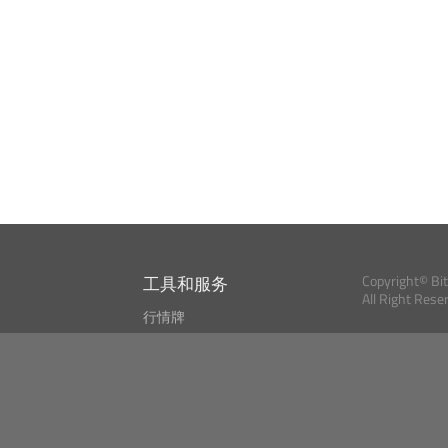
工具和服务
Copyright© Bi
All Right Rese
行情牌
?
比特币 显示器
Bitcoin, Ether an
cryptocurrencies 
市场探测器
新闻资讯
搜索
Public API