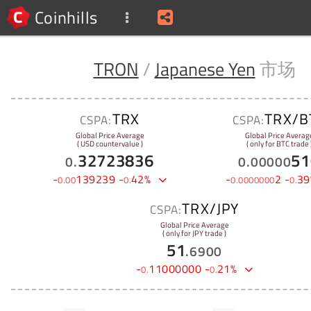
Coinhills
TRON
/
Japanese Yen
市场
TRX
TRX/B
CSPA:
CSPA:
Global Price Average
Global Price Averag
( USD countervalue )
( only for BTC trade 
32723836
51
0
.
0
.
00000
-
139239
-
42
%
-
2
-
39
0
.
00
0
.
0
.
0000000
0
.
TRX/JPY
CSPA:
Global Price Average
( only for JPY trade )
51
.
6900
-
11000000
-
21
%
0
.
0
.