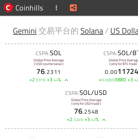
Coinhills
Gemini
交易平台的
Solana
/
US Doll
SOL
SOL/B
CSPA:
CSPA:
Global Price Average
Global Price Averag
( USD countervalue )
( only for BTC trade 
76
1172
.
2311
0
.
00
+
2
+
3
%
+
3880
+
3
.
5316
.
44
0
.
0000
.
4
SOL/USD
CSPA:
Global Price Average
( only for USD trade )
76
.
2548
+
2
+
3
%
.
5249
.
42