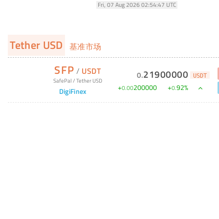
Fri, 07 Aug 2026 02:54:47 UTC
Tether USD
基准市场
SFP
/
USDT
21900000
0
.
USDT
SafePal
/
Tether USD
+
200000
+
92
%
0
.
00
0
.
DigiFinex