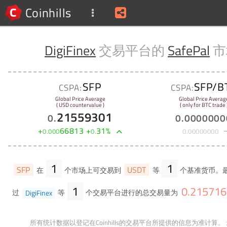
Coinhills
DigiFinex
交易平台的
SafePal
市
SFP
SFP/B
CSPA:
CSPA:
Global Price Average
Global Price Averag
( USD countervalue )
( only for BTC trade 
21559301
0
.
0
.
0000000
+
66813
+
31
%
0
.
000
0
.
0
.
00000000
1
1
SFP
USDT
在
个市场上可交易到
等
个基准货币。最
1
0
.
215716
过
DigiFinex
等
个交易平台进行的总交易量为
所有统计数据以登记在Coinhills的交易平台所提供的信息为准计算。