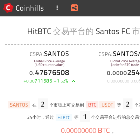
Coinhills
HitBTC
交易平台的
Santos FC
市
SANTOS
SANTOS
CSPA:
CSPA:
Global Price Average
Global Price Averag
( USD countervalue )
( only for BTC trade 
47676508
254
0
.
0
.
0000
+
711585
+
1
%
0
.
00
.
52
0
.
00000000
0
.
00
2
2
SANTOS
BTC
USDT
在
个市场上可交易到
等
个
1
24小时，通过
HitBTC
等
个交易平台进行的总交易
BTC
0
.
00000000
。