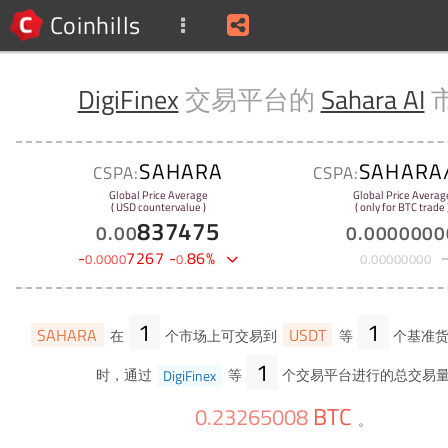
Coinhills
DigiFinex
交易平台的
Sahara AI
SAHARA
SAHARA
CSPA:
CSPA:
Global Price Average
Global Price Averag
( USD countervalue )
( only for BTC trade 
837475
0
.
00
0
.
0000000
-
7267
-
86
%
0
.
0000
0
.
0
.
00000000
1
1
SAHARA
USDT
在
个市场上可交易到
等
个基准货
1
时，通过
DigiFinex
等
个交易平台进行的总交易
BTC
0
.
23265008
。