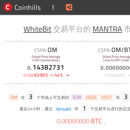
Coinhills
WhiteBit
交易平台的
MANTRA
OM
OM/B
CSPA:
CSPA:
Global Price Average
Global Price Averag
( USD countervalue )
( only for BTC trade 
14382731
0
.
0
.
0000000
-
63965
-
44
%
0
.
000
0
.
0
.
00000000
3
3
OM
EUR
USDC
USDT
在
个市场上可交易到
等
1
最近24小时，通过
WhiteBit
等
个交易平台进行的总
BTC
0
.
00000000
。