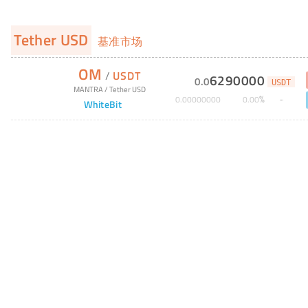
Tether USD
基准市场
OM
/
USDT
6290000
0
.
0
USDT
MANTRA
/
Tether USD
%
0
.
00000000
0
.
00
WhiteBit