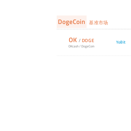
DogeCoin
基准市场
OK
/
DOGE
YoBit
OKcash
/
DogeCoin