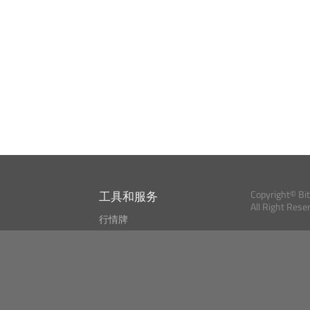
工具和服务
Copyright© Bi
All Right Rese
行情牌
?
比特币 显示器
Bitcoin, Ether an
cryptocurrencies 
市场探测器
新闻资讯
搜索
Public API