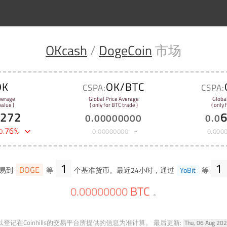
OKcash
/
DogeCoin
市场
OK
OK/BTC
CSPA:
CSPA:
verage
Global Price Average
Globa
alue )
( only for BTC trade )
( only 
3272
0
.
00000000
0
.
0
76
%
0
.
0
.
00000000
0
.
000
1
1
DOGE
易到
等
个基准货币。最近24小时，通过
YoBit
等
BTC
0
.
00000000
。
登记在Coinhills的交易平台所提供的信息为准计算。
最后更新:
Thu, 06 Aug 20