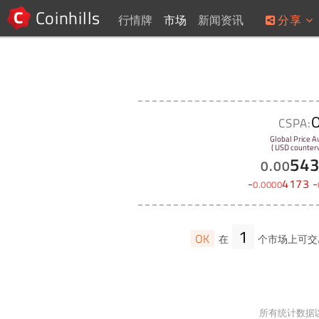
Coinhills
行情牌
市场
新闻资讯
分享
CSPA:
Global Price A
( USD counterv
54
0
.
00
-
4173
-
0
.
0000
1
OK
在
个市场上可交
所有统计数据以