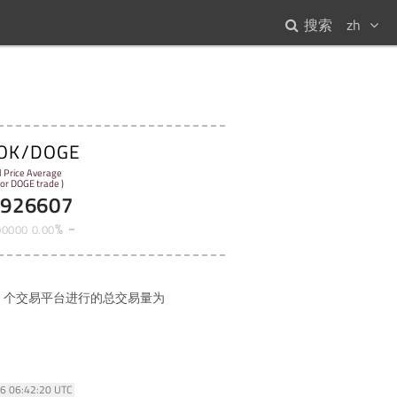
搜索
zh
OK/DOGE
l Price Average
for DOGE trade )
6926607
%
00000
0
.
00
个交易平台进行的总交易量为
26 06:42:20 UTC