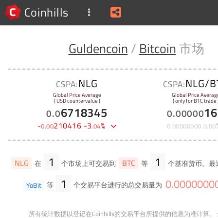
Coinhills
Guldencoin
/
Bitcoin
市场
NLG
NLG/B
CSPA:
CSPA:
Global Price Average
Global Price Averag
( USD countervalue )
( only for BTC trade 
6718345
16
0
.
0
0
.
00000
-
210416
-
3
%
0
.
00
.
04
0
.
00000000
0
.
00
1
1
NLG
BTC
在
个市场上可交易到
等
个基准货币。最
1
0
.
0000000
YoBit
等
个交易平台进行的总交易量为
所有统计数据以登记在Coinhills的交易平台所提供的信息为准计算。