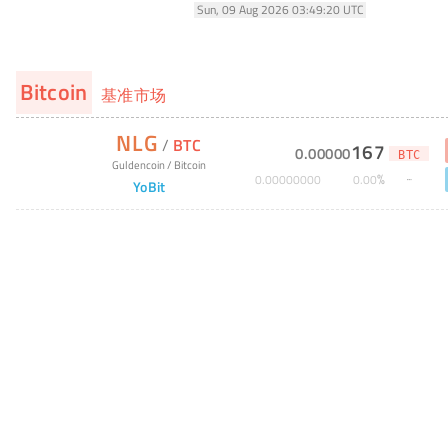
Sun, 09 Aug 2026 03:49:20 UTC
Bitcoin
基准市场
NLG
/
BTC
167
0
.
00000
BTC
Guldencoin
/
Bitcoin
%
0
.
00000000
0
.
00
YoBit