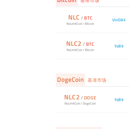
基准市场
NLC
/
BTC
VinDAX
NoLimitCoin
/
Bitcoin
NLC2
/
BTC
YoBit
NoLimitCoin
/
Bitcoin
DogeCoin
基准市场
NLC2
/
DOGE
YoBit
NoLimitCoin
/
DogeCoin