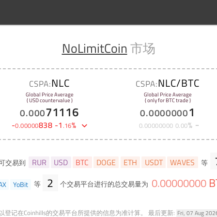
NoLimitCoin
市场
NLC
NLC/BTC
CSPA:
CSPA:
Global Price Average
Global Price Average
( USD countervalue )
( only for BTC trade )
71116
1
0
.
000
0
.
0000000
-
838
-
1
%
%
0
.
00000
.
16
0
.
00000000
0
.
00
RUR
USD
BTC
DOGE
ETH
USDT
WAVES
可交易到
等
2
B
0
.
00000000
AX
YoBit
等
个交易平台进行的总交易量为
登记在Coinhills的交易平台所提供的信息为准计算。
最后更新:
Fri, 07 Aug 20