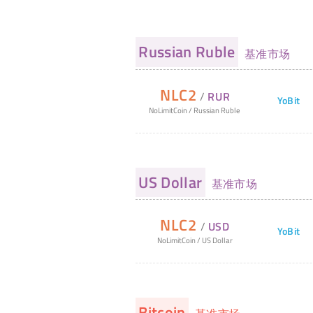
Russian Ruble
基准市场
NLC2
/
RUR
YoBit
NoLimitCoin
/
Russian Ruble
US Dollar
基准市场
NLC2
/
USD
YoBit
NoLimitCoin
/
US Dollar
Bitcoin