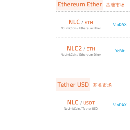
Ethereum Ether
基准市场
NLC
/
ETH
VinDAX
NoLimitCoin
/
Ethereum Ether
NLC2
/
ETH
YoBit
NoLimitCoin
/
Ethereum Ether
Tether USD
基准市场
NLC
/
USDT
VinDAX
NoLimitCoin
/
Tether USD