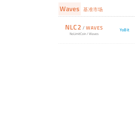
Waves
基准市场
NLC2
/
WAVES
YoBit
NoLimitCoin
/
Waves