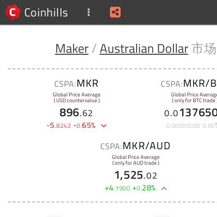
Coinhills
Maker
/
Australian Dollar
市场
MKR
MKR/B
CSPA:
CSPA:
Global Price Average
Global Price Averag
( USD countervalue )
( only for BTC trade 
896
13765
.
62
0
.
0
-
5
-
65
%
.
8242
0
.
0
.
00000000
0
.
00
MKR/AUD
CSPA:
Global Price Average
( only for AUD trade )
1,525
.
02
+
4
+
28
%
.
1900
0
.