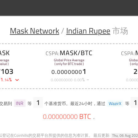
Mask Network
/
Indian Rupee
市场
ASK
MASK/BTC
CSPA:
CSPA:
verage
Global Price Average
Globa
alue )
( only for BTC trade )
( only
7103
1
2
0
.
0000000
-
1
%
%
.
14
0
.
00000000
0
.
00
0
.
000
1
1
INR
交易到
等
个基准货币。最近24小时，通过
WazirX
等
BTC
0
.
00000000
。
登记在Coinhills的交易平台所提供的信息为准计算。
最后更新:
Thu, 06 Aug 20