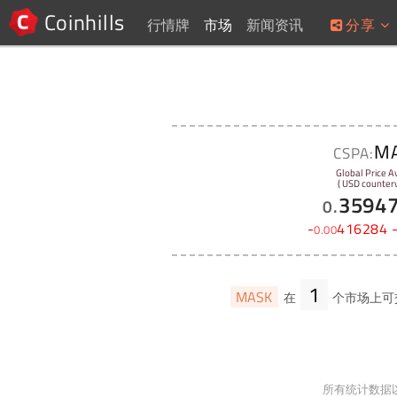
Coinhills
行情牌
市场
新闻资讯
分享
M
CSPA:
Global Price A
( USD counterv
3594
0
.
-
416284
0
.
00
1
MASK
在
个市场上可
所有统计数据以