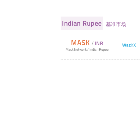
Indian Rupee
基准市场
MASK
/
INR
WazirX
Mask Network
/
Indian Rupee