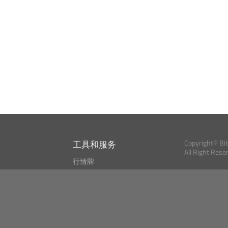
工具和服务
Copyright© Bi
All Right Rese
行情牌
?
比特币 显示器
Bitcoin, Ether an
cryptocurrencies 
市场探测器
新闻资讯
搜索
Public API